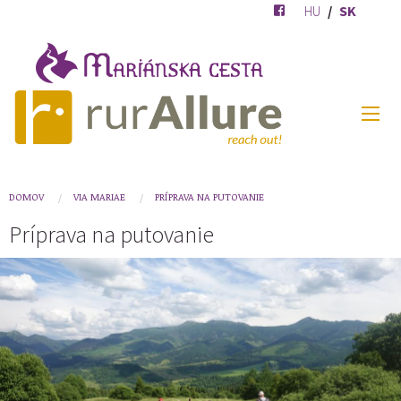
Skočiť
HU
SK
na
hlavný
obsah
RURALLUREMENUSK
You
DOMOV
VIA MARIAE
PRÍPRAVA NA PUTOVANIE
are
Príprava na putovanie
here