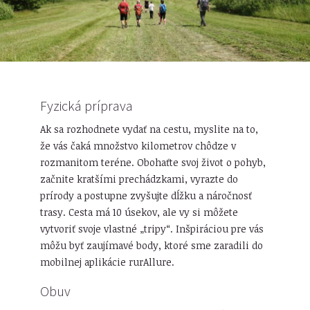
Fyzická príprava
Ak sa rozhodnete vydať na cestu, myslite na to,
že vás čaká množstvo kilometrov chôdze v
rozmanitom teréne. Obohaťte svoj život o pohyb,
začnite kratšími prechádzkami, vyrazte do
prírody a postupne zvyšujte dĺžku a náročnosť
trasy. Cesta má 10 úsekov, ale vy si môžete
vytvoriť svoje vlastné „tripy“. Inšpiráciou pre vás
môžu byť zaujímavé body, ktoré sme zaradili do
mobilnej aplikácie rurAllure.
Obuv