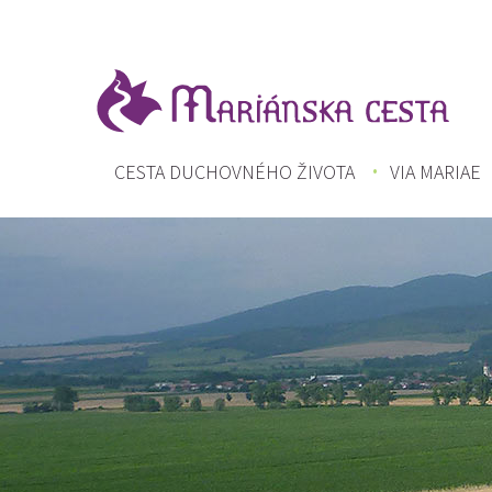
Skočiť
na
hlavný
obsah
HLAVNÉ
CESTA DUCHOVNÉHO ŽIVOTA
VIA MARIAE
MENU