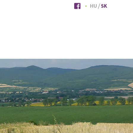
HU
SK