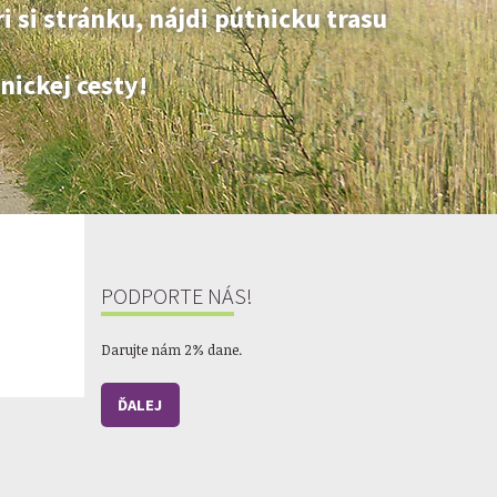
 si stránku, nájdi pútnicku trasu
nickej cesty!
PODPORTE NÁS!
Darujte nám 2% dane.
ĎALEJ