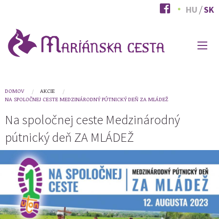
Skočiť
HU
SK
na
hlavný
obsah
HLAVNÉ
MENU
You
DOMOV
AKCIE
NA SPOLOČNEJ CESTE MEDZINÁRODNÝ PÚTNICKÝ DEŇ ZA MLÁDEŽ
are
Na spoločnej ceste Medzinárodný
here
pútnický deň ZA MLÁDEŽ