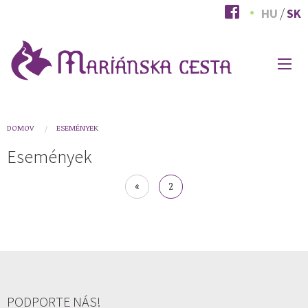
Skočiť
HU
SK
na
hlavný
obsah
HLAVNÉ
MENU
You
DOMOV
ESEMÉNYEK
are
Események
here
Pagination
First
«
Aktuálna
2
page
stránka
PODPORTE NÁS!