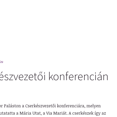
ÁN
észvezetői konferencián
sor Paláston a Cserkészvezetői konferenciára, melyen
atatta a Mária Utat, a Via Mariát. A cserkészek így az