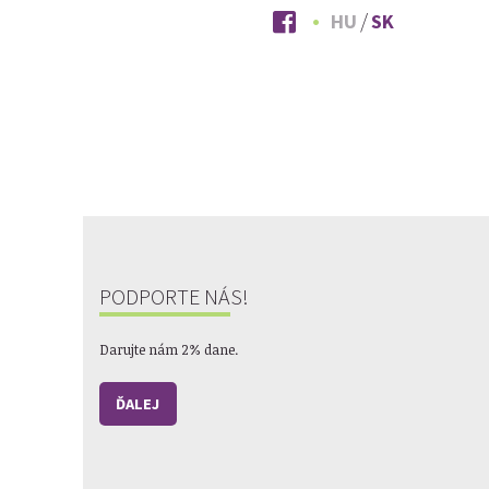
HU
SK
PODPORTE NÁS!
Darujte nám 2% dane.
ĎALEJ