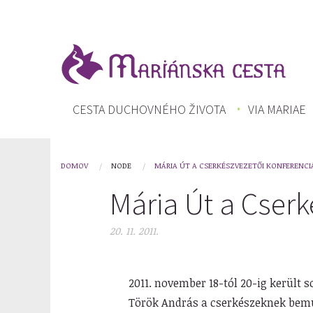
Skočiť
na
hlavný
obsah
HLAVNÉ
CESTA DUCHOVNÉHO ŽIVOTA
VIA MARIAE
MENU
DOMOV
NODE
MÁRIA ÚT A CSERKÉSZVEZETŐI KONFERENCI
You
Mária Út a Cserk
are
here
20. 11. 2011.
2011. november 18-tól 20-ig került 
Török András a cserkészeknek bemut