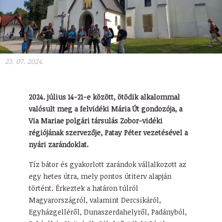
23. 07. 2024.
2024. július 14-21-e között, ötödik alkalommal
valósult meg a felvidéki Mária Út gondozója, a
Via Mariae polgári társulás Zobor-vidéki
régiójának szervezője, Patay Péter vezetésével a
nyári zarándoklat.
Tíz bátor és gyakorlott zarándok vállalkozott az
egy hetes útra, mely pontos útiterv alapján
történt. Érkeztek a határon túlról
Magyarországról, valamint Dercsikáról,
Egyházgelléről, Dunaszerdahelyről, Padányból,