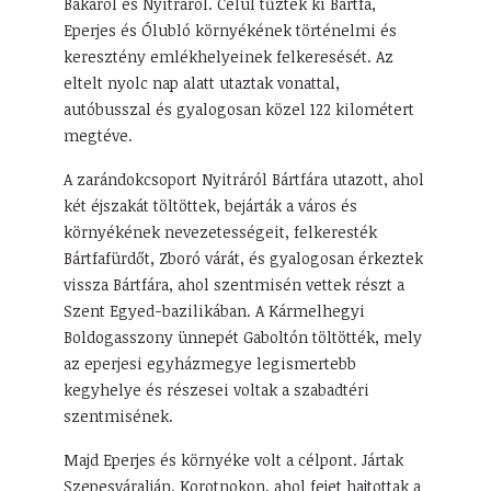
Bakáról és Nyitráról. Célul tűzték ki Bártfa,
Eperjes és Ólubló környékének történelmi és
keresztény emlékhelyeinek felkeresését. Az
eltelt nyolc nap alatt utaztak vonattal,
autóbusszal és gyalogosan közel 122 kilométert
megtéve.
A zarándokcsoport Nyitráról Bártfára utazott, ahol
két éjszakát töltöttek, bejárták a város és
környékének nevezetességeit, felkeresték
Bártfafürdőt, Zboró várát, és gyalogosan érkeztek
vissza Bártfára, ahol szentmisén vettek részt a
Szent Egyed-bazilikában. A Kármelhegyi
Boldogasszony ünnepét Gaboltón töltötték, mely
az eperjesi egyházmegye legismertebb
kegyhelye és részesei voltak a szabadtéri
szentmisének.
Majd Eperjes és környéke volt a célpont. Jártak
Szepesváralján, Korotnokon, ahol fejet hajtottak a