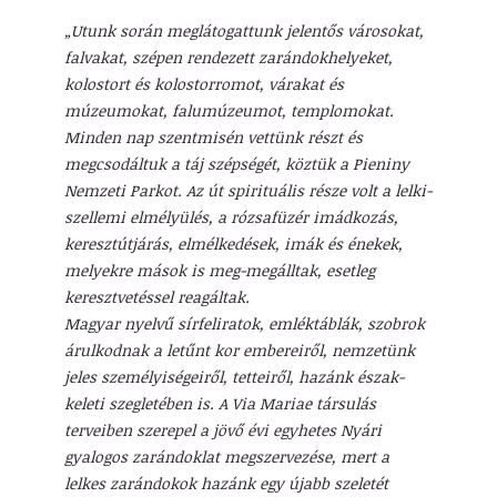
„Utunk során meglátogattunk jelentős városokat,
falvakat, szépen rendezett zarándokhelyeket,
kolostort és kolostorromot, várakat és
múzeumokat, falumúzeumot, templomokat.
Minden nap szentmisén vettünk részt és
megcsodáltuk a táj szépségét, köztük a Pieniny
Nemzeti Parkot. Az út spirituális része volt a lelki-
szellemi elmélyülés, a rózsafüzér imádkozás,
keresztútjárás, elmélkedések, imák és énekek,
melyekre mások is meg-megálltak, esetleg
keresztvetéssel reagáltak.
Magyar nyelvű sírfeliratok, emléktáblák, szobrok
árulkodnak a letűnt kor embereiről, nemzetünk
jeles személyiségeiről, tetteiről, hazánk észak-
keleti szegletében is. A Via Mariae társulás
terveiben szerepel a jövő évi egyhetes Nyári
gyalogos zarándoklat megszervezése, mert a
lelkes zarándokok hazánk egy újabb szeletét