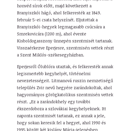
honvéd sírok előtt, majd következett a
Branyiszkói hágó, ahol felkeresték az 1849.
február 5-ei csata helyszínét. Eljutottak a
Branyiszkói-hegyek legmagasabb csúcsára a
Smrekovicára (1200 m), ahol évente
Kisboldogasszony ünnepén szentmisét tartanak.
Visszaérkezve Eperjesre, szentmisén vettek részt
a Szent Miklós-székesegyházban.
Eperjesről Ólublóra utaztak, és felkeresték annak
legismertebb kegyhelyét, történelmi
nevezetességeit. Litmanová ruszin nemzetiségű
település Zvir nevű hegyére zarándokoltak, ahol
hagyományos görögkatolikus szentmisén vettek
részt. „Ez a zarándokhely egy további
ékszerdoboza a szlovákiai kegyhelyeknek. Itt
naponta szentmisét tartanak, ez annak a jele,
hogy sokan keresik fel a hegyet, ahol 1990 és
1995 között két kislány Mária-jelenésben