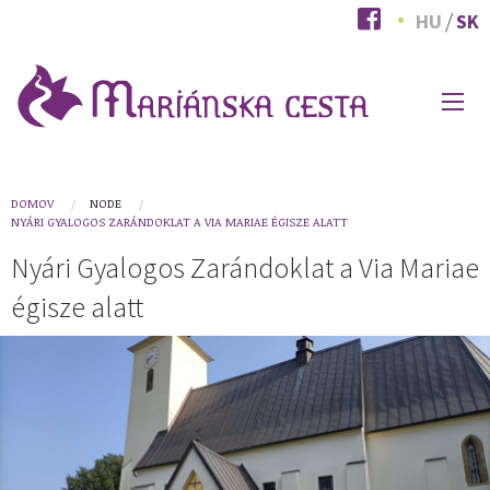
Skočiť
HU
SK
na
hlavný
obsah
HLAVNÉ
MENU
You
DOMOV
NODE
NYÁRI GYALOGOS ZARÁNDOKLAT A VIA MARIAE ÉGISZE ALATT
are
Nyári Gyalogos Zarándoklat a Via Mariae
here
égisze alatt