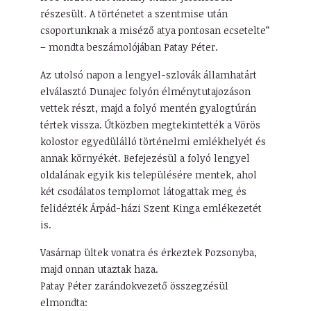
részesült. A történetet a szentmise után
csoportunknak a miséző atya pontosan ecsetelte”
– mondta beszámolójában Patay Péter.
Az utolsó napon a lengyel-szlovák államhatárt
elválasztó Dunajec folyón élménytutajozáson
vettek részt, majd a folyó mentén gyalogtúrán
tértek vissza. Útközben megtekintették a Vörös
kolostor egyedülálló történelmi emlékhelyét és
annak környékét. Befejezésül a folyó lengyel
oldalának egyik kis településére mentek, ahol
két csodálatos templomot látogattak meg és
felidézték Árpád-házi Szent Kinga emlékezetét
is.
Vasárnap ültek vonatra és érkeztek Pozsonyba,
majd onnan utaztak haza.
Patay Péter zarándokvezető összegzésül
elmondta: