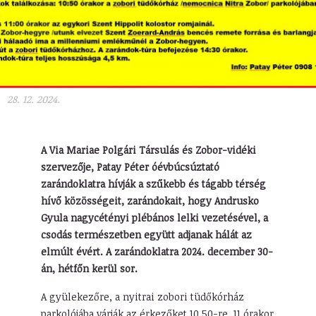
28. 12. 2024.
A Via Mariae Polgári Társulás és Zobor-vidéki
szervezője, Patay Péter óévbúcsúztató
zarándoklatra hívják a szűkebb és tágabb térség
hívő közösségeit, zarándokait, hogy Andrusko
Gyula nagycétényi plébános lelki vezetésével, a
csodás természetben együtt adjanak hálát az
elmúlt évért. A zarándoklatra 2024. december 30-
án, hétfőn kerül sor.
A gyülekezőre, a nyitrai zobori tüdőkórház
parkolójába várják az érkezőket 10.50-re. 11 órakor