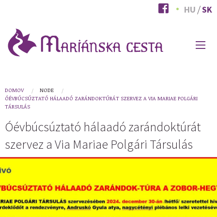
Skočiť
HU
SK
na
hlavný
obsah
HLAVNÉ
MENU
You
DOMOV
NODE
ÓÉVBÚCSÚZTATÓ HÁLAADÓ ZARÁNDOKTÚRÁT SZERVEZ A VIA MARIAE POLGÁRI
are
TÁRSULÁS
here
Óévbúcsúztató hálaadó zarándoktúrát
szervez a Via Mariae Polgári Társulás