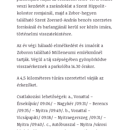
veszi kezdetét a zarándoklat a Szent Hippolit-
kolostor romjainál, majd a Zobor-hegyen
található Szent Zoerard-András bencés szerzetes
forrásánál és barlangjánál kerül sor közös imára,
történelmi visszatekintésre.
Az év végi hálaadó elmélkedést és imaórát a
Zoboron található Milleneumi emlékműnél
tartják. Végül a táj szépségében gyönyörködve
visszaérkeznek a parkolóba 14.30 órakor.
A 4,5 kilométeres túrára szeretettel várják az
érkezőket.
Csatlakozási lehetőségek: a., Vonattal –
Érsekújvár/ 09:06/ – Nagykér /09:31/ – Berencs
/09:35/ – Nyitra /09:49/. b., Vonattal –
Vicsápapáti/ 09:18/ – Nyitraegerszeg /09:31/ –
Nyitra /09:40/. c., Autóbusszal – Nyitra /városi