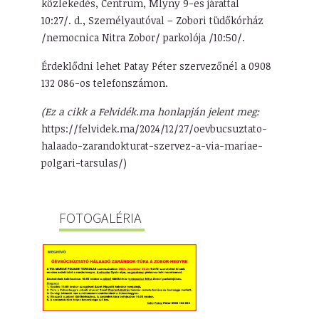
közlekedés, Centrum, Mlyny 9-es járattal
10:27/. d., Személyautóval – Zobori tüdőkórház
/nemocnica Nitra Zobor/ parkolója /10:50/.
Érdeklődni lehet Patay Péter szervezőnél a 0908
132 086-os telefonszámon.
(Ez a cikk a Felvidék.ma honlapján jelent meg:
https://felvidek.ma/2024/12/27/oevbucsuztato-
halaado-zarandokturat-szervez-a-via-mariae-
polgari-tarsulas/)
FOTOGALÉRIA