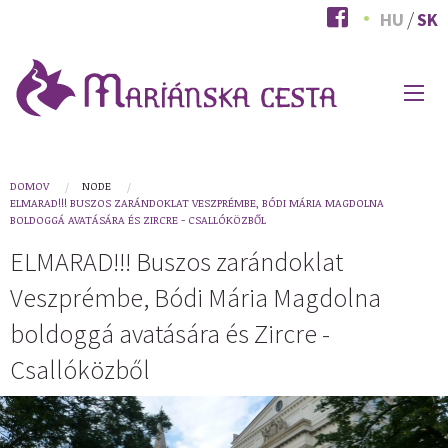
Skočiť
HU
SK
na
hlavný
obsah
HLAVNÉ
MENU
You
DOMOV
NODE
ELMARAD!!! BUSZOS ZARÁNDOKLAT VESZPRÉMBE, BÓDI MÁRIA MAGDOLNA
are
BOLDOGGÁ AVATÁSÁRA ÉS ZIRCRE - CSALLÓKÖZBŐL
here
ELMARAD!!! Buszos zarándoklat
Veszprémbe, Bódi Mária Magdolna
boldoggá avatására és Zircre -
Csallóközből