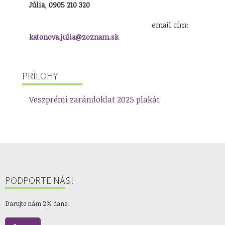
Júlia
,
0905 210 320
email cím:
katonova.julia@zoznam.sk
PRÍLOHY
Veszprémi zarándoklat 2025 plakát
PODPORTE NÁS!
Darujte nám 2% dane.