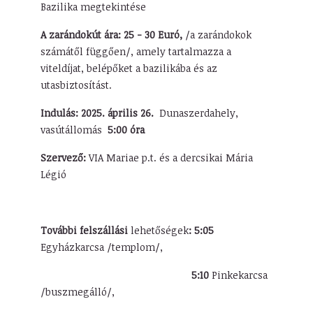
Bazilika megtekintése
A zarándokút ára:
25 - 30 Euró,
/a zarándokok
számátől függően/, amely tartalmazza a
viteldíjat, belépőket a bazilikába és az
utasbiztosítást.
Indulás: 2025. április 26.
Dunaszerdahely,
vasútállomás
5:00 óra
Szervező:
VIA Mariae p.t. és a dercsikai Mária
Légió
További felszállási
lehetőségek
: 5:05
Egyházkarcsa /templom/,
5:10
Pinkekarcsa
/buszmegálló/,