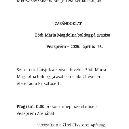
MEGSZERVEZÉSRE. Megértésüket köszönjük!
ZARÁNDOKLAT
Bódi Mária Magdolna boldoggá avatása
Veszprém – 2025. április 26.
Szeretettel hívjuk a kedves híveket Bódi Mária
Magdolna boldoggá avatására, aki 24 évesen
életét adta Krisztusért.
Program: 11:00
órakor ünnepi szentmise a
Veszprém Arénánál
visszaúton a Zirci Ciszterci Apátság –