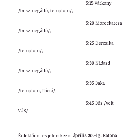
5:15
Várkony
/buszmegálló, templom/,
5:20
Mórockarcsa
/buszmegálló/,
5:25
Dercsika
/templom/,
5:30
Nádasd
/buszmegálló/,
5:35
Baka
/templom, Ráció/,
5:45
Bős /volt
VÚB/
Érdeklődni és jelentkezni
április 20.-ig:
Katona