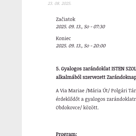
23. 08. 2025.
Začiatok
2025. 09. 13., So - 07:30
Koniec
2025. 09. 13., So - 20:00
5. Gyalogos zarándoklat
ISTEN SZO
alkalmából szervezett Zarándokna
A Via Mariae /Mária Út/ Polgári Tá
érdeklődőt a gyalogos zarándoklatr
Obdokovce/ között.
Program: