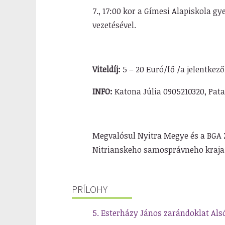
7.,
17:00 kor a Gímesi Alapiskola g
vezetésével.
Viteldíj:
5 – 20 Euró/fő /a jelentkez
INFO:
Katona Júlia 0905210320, Pata
Megvalósul Nyitra Megye és a BGA 
Nitrianskeho samosprávneho kraja
PRÍLOHY
5. Esterházy János zarándoklat Alsó