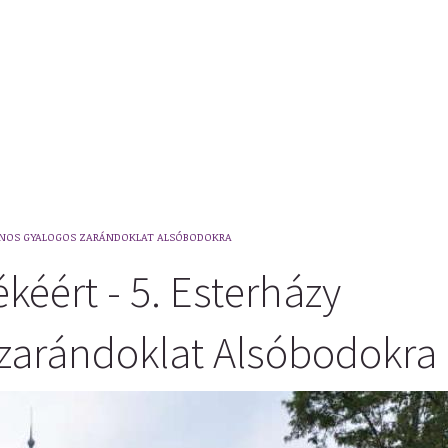
JÁNOS GYALOGOS ZARÁNDOKLAT ALSÓBODOKRA
kéért - 5. Esterházy
zarándoklat Alsóbodokra