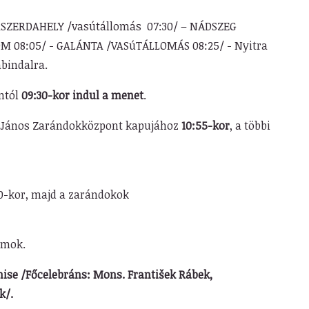
SZERDAHELY /vasútállomás 07:30/ – NÁDSZEG
 08:05/ - GALÁNTA /VASúTÁLLOMÁS 08:25/ - Nyitra
intésével Bábindalra.
mtól
09:30-kor indul a menet
.
y János Zarándokközpont kapujához
10:55-kor
, a többi
yitás.
0-kor, majd a zarándokok
dása.
gamok.
ise /Főcelebráns: Mons. František Rábek,
ák tábori püspök/.