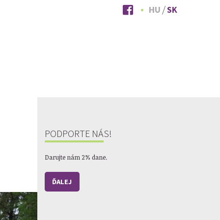
HU
SK
PODPORTE NÁS!
Darujte nám 2% dane.
ĎALEJ