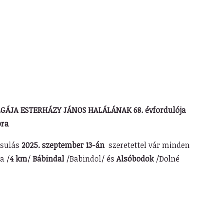
LGÁJA ESTERHÁZY JÁNOS HALÁLÁNAK 68. évfordulója
pra
rsulás
2025. szeptember 13-án
szeretettel vár minden
a /
4 km
/
Bábindal
/Babindol/ és
Alsóbodok
/Dolné