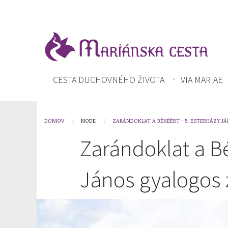
Skočiť
na
hlavný
obsah
HLAVNÉ
CESTA DUCHOVNÉHO ŽIVOTA
VIA MARIAE
MENU
DOMOV
NODE
ZARÁNDOKLAT A BÉKÉÉRT - 5. ESTERHÁZY 
You
Zarándoklat a Bé
are
here
János gyalogos 