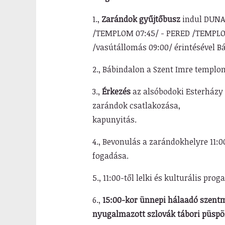
1.,
Zarándok gyűjtőbusz
indul DUNA
/TEMPLOM 07:45/ - PERED /TEMPLOM
/vasútállomás 09:00/ ér
2.,
Bábindalon a Szent Imre templo
3.,
Érkezés
az alsóbodoki Esterház
zarándok csatlakozása,
kapun
4.,
Bevonulás a zarándokhelyre 11:0
foga
5.,
11:00-től lelki és kulturális pro
6.,
15:00-kor ünnepi hálaadó szentm
nyugalmazott szlov