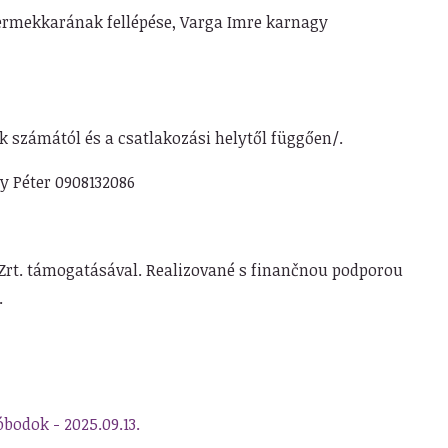
yermekkarának fellépése, Varga Imre karnagy
ők számától és a csatlakozási helytől függően/.
y Péter 0908132086
Zrt. támogatásával. Realizované s finančnou podporou
.
bodok - 2025.09.13.