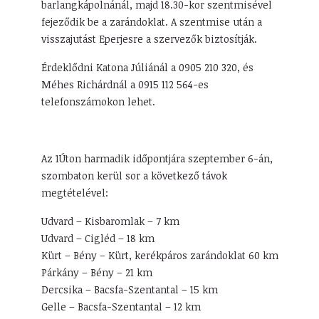
barlangkápolnánál, majd 18.30-kor szentmisével
fejeződik be a zarándoklat. A szentmise után a
visszajutást Eperjesre a szervezők biztosítják.
Érdeklődni Katona Júliánál a 0905 210 320, és
Méhes Richárdnál a 0915 112 564-es
telefonszámokon lehet.
Az 1Úton harmadik időpontjára szeptember 6-án,
szombaton kerül sor a következő távok
megtételével:
Udvard – Kisbaromlak – 7 km
Udvard – Cigléd – 18 km
Kürt – Bény – Kürt, kerékpáros zarándoklat 60 km
Párkány – Bény – 21 km
Dercsika – Bacsfa-Szentantal – 15 km
Gelle – Bacsfa-Szentantal – 12 km