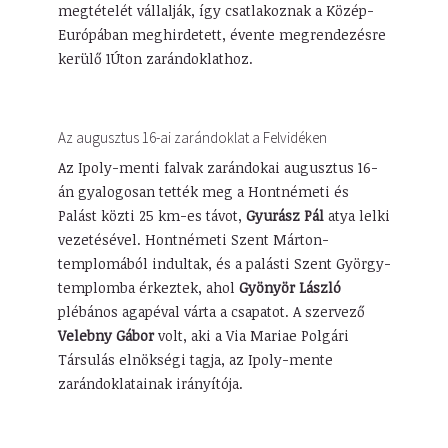
megtételét vállalják, így csatlakoznak a Közép-
Európában meghirdetett, évente megrendezésre
kerülő 1Úton zarándoklathoz.
Az augusztus 16-ai zarándoklat a Felvidéken
Az Ipoly-menti falvak zarándokai augusztus 16-
án gyalogosan tették meg a Hontnémeti és
Palást közti 25 km-es távot,
Gyurász Pál
atya lelki
vezetésével. Hontnémeti Szent Márton-
templomából indultak, és a palásti Szent György-
templomba érkeztek, ahol
Gyönyör László
plébános agapéval várta a csapatot. A szervező
Velebny Gábor
volt, aki a Via Mariae Polgári
Társulás elnökségi tagja, az Ipoly-mente
zarándoklatainak irányítója.