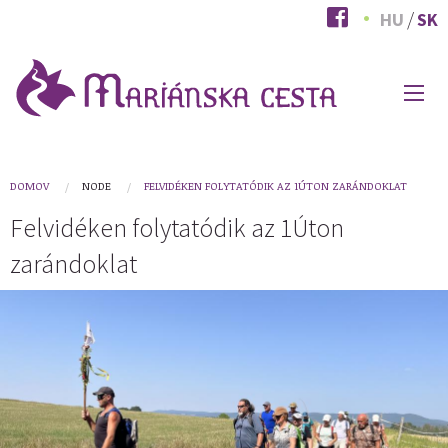
Skočiť
HU
SK
na
hlavný
obsah
HLAVNÉ
MENU
You
DOMOV
NODE
FELVIDÉKEN FOLYTATÓDIK AZ 1ÚTON ZARÁNDOKLAT
are
Felvidéken folytatódik az 1Úton
here
zarándoklat