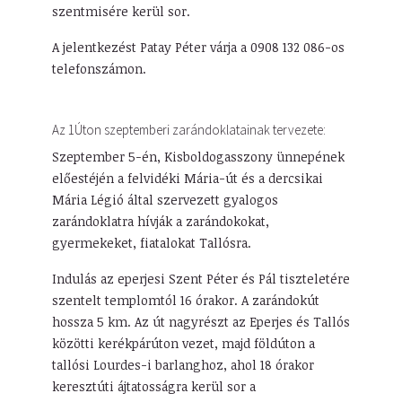
szentmisére kerül sor.
A jelentkezést Patay Péter várja a 0908 132 086-os
telefonszámon.
Az 1Úton szeptemberi zarándoklatainak tervezete:
Szeptember 5-én, Kisboldogasszony ünnepének
előestéjén a felvidéki Mária-út és a dercsikai
Mária Légió által szervezett gyalogos
zarándoklatra hívják a zarándokokat,
gyermekeket, fiatalokat Tallósra.
Indulás az eperjesi Szent Péter és Pál tiszteletére
szentelt templomtól 16 órakor. A zarándokút
hossza 5 km. Az út nagyrészt az Eperjes és Tallós
közötti kerékpárúton vezet, majd földúton a
tallósi Lourdes-i barlanghoz, ahol 18 órakor
keresztúti ájtatosságra kerül sor a