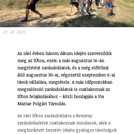
27. 08. 2025.
Az idei évben három dátum idején szerveződik
meg az 1Úton, ezek: a már augusztus 16-án
megtörtént zarándoklatok, és a még előttünk
álló augusztus 30-ai, végezetül szeptember 6-ai
távok vállalása, megtétele. A más időpontokban
megvalósuló zarándoklatok is csatlakoznak az
1Úton felajánlásához – közli honlapján a Via
Mariae Polgári Társulás.
Az idei 1Úton zarándoklatra a Remény
zarándokaiként csatlakoznak mindazok, akik a
meghirdetett Szentév idején gyalogos távolságok