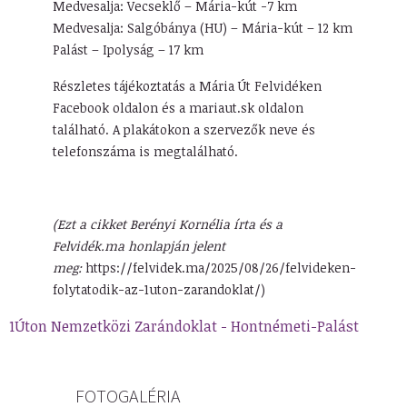
Medvesalja: Vecseklő – Mária-kút -7 km
Medvesalja: Salgóbánya (HU) – Mária-kút – 12 km
Palást – Ipolyság – 17 km
Részletes tájékoztatás a Mária Út Felvidéken
Facebook oldalon és a mariaut.sk oldalon
található. A plakátokon a szervezők neve és
telefonszáma is megtalálható.
(Ezt a cikket Berényi Kornélia írta és a
Felvidék.ma honlapján jelent
meg:
https://felvidek.ma/2025/08/26/felvideken-
folytatodik-az-1uton-zarandoklat/)
1Úton Nemzetközi Zarándoklat - Hontnémeti-Palást
FOTOGALÉRIA