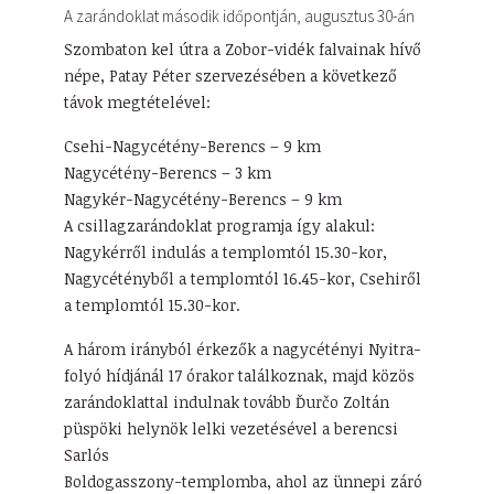
A zarándoklat második időpontján, augusztus 30-án
Szombaton kel útra a Zobor-vidék falvainak hívő
népe, Patay Péter szervezésében a következő
távok megtételével:
Csehi-Nagycétény-Berencs – 9 km
Nagycétény-Berencs – 3 km
Nagykér-Nagycétény-Berencs – 9 km
A csillagzarándoklat programja így alakul:
Nagykérről indulás a templomtól 15.30-kor,
Nagycétényből a templomtól 16.45-kor, Csehiről
a templomtól 15.30-kor.
A három irányból érkezők a nagycétényi Nyitra-
folyó hídjánál 17 órakor találkoznak, majd közös
zarándoklattal indulnak tovább Ďurčo Zoltán
püspöki helynök lelki vezetésével a berencsi
Sarlós
Boldogasszony-templomba, ahol az ünnepi záró