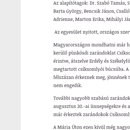
Az alapítótagok: Dr. Szabó Tamás, 
Barta György, Bencsik János, Csalló
Adrienne, Marton Erika, Mihályi Ján
Az egyesület nyitott, országos szer
Magyarországon mondhatni már ha
kerülő pünkösdi zarándoklat Csíks
érintve, átszelve Erdély és Székel
megtartott csíksomlyói búcsúba. A
félszázan érkeznek meg, jönnének tö
nem engedik.
További nagyobb szabású zarándokl
augusztus 20.-ai ünnepségekre és a
már érkeztek zarándokok Csíksomly
A Mária Úton ezen kívül még nagyon