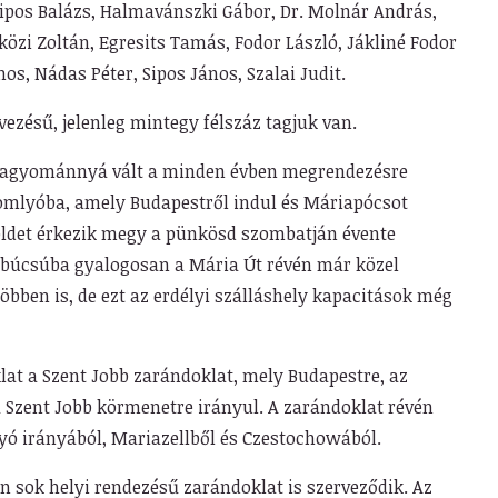
Sipos Balázs, Halmavánszki Gábor, Dr. Molnár András,
közi Zoltán, Egresits Tamás, Fodor László, Jákliné Fodor
os, Nádas Péter, Sipos János, Szalai Judit.
vezésű, jelenleg mintegy félszáz tagjuk van.
gyománnyá vált a minden évben megrendezésre
omlyóba, amely Budapestről indul és Máriapócsot
yföldet érkezik megy a pünkösd szombatján évente
 búcsúba gyalogosan a Mária Út révén már közel
bben is, de ezt az erdélyi szálláshely kapacitások még
at a Szent Jobb zarándoklat, mely Budapestre, az
 Szent Jobb körmenetre irányul. A zarándoklat révén
ó irányából, Mariazellből és Czestochowából.
 sok helyi rendezésű zarándoklat is szerveződik. Az