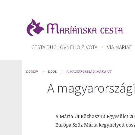
Skočiť
na
hlavný
obsah
HLAVNÉ
CESTA DUCHOVNÉHO ŽIVOTA
VIA MARIAE
MENU
DOMOV
NODE
A MAGYARORSZÁGI MÁRIA ÚT
You
A magyarországi
are
here
A Mária Út Közhasznú Egyesület 200
Európa Szűz Mária kegyhelyeit össz