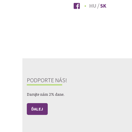
HU
SK
PODPORTE NÁS!
Darujte nám 2% dane.
ĎALEJ