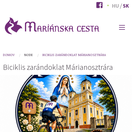
Skočiť
HU
SK
na
hlavný
obsah
HLAVNÉ
MENU
You
DOMOV
NODE
BICIKLIS ZARÁNDOKLAT MÁRIANOSZTRÁRA
are
Biciklis zarándoklat Márianosztrára
here