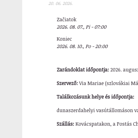
20. 06. 2026.
Začiatok
2026. 08. 07., Pi - 07:00
Koniec
2026. 08. 10., Po - 20:00
Zarándoklat időpontja:
2026. augusz
Szervező:
Via Mariae (szlovákiai Már
Találkozásunk helye és időpontja:
dunaszerdahelyi vasútállomáson vag
Szállás:
Kovácspatakon, a Postás C