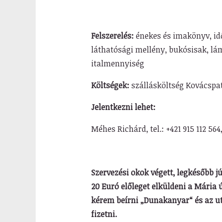
Felszerelés:
énekes és imakönyv, idő
láthatósági mellény, bukósisak, lám
italmennyiség
Költségek:
szállásköltség Kovácspatak
Jelentkezni lehet:
Méhes Richárd, tel.: +421 915 112 
Szervezési okok végett, legkésőbb jú
20 Euró előleget elküldeni a Mária 
kérem beírni „Dunakanyar“ és az ut
fizetni.