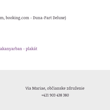
com, booking.com - Duna-Part Deluxe)
akanyarban - plakát
Via Mariae, občianske združenie
+421 903 438 380