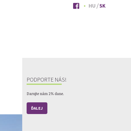
HU
SK
PODPORTE NÁS!
Darujte nám 2% dane.
ĎALEJ