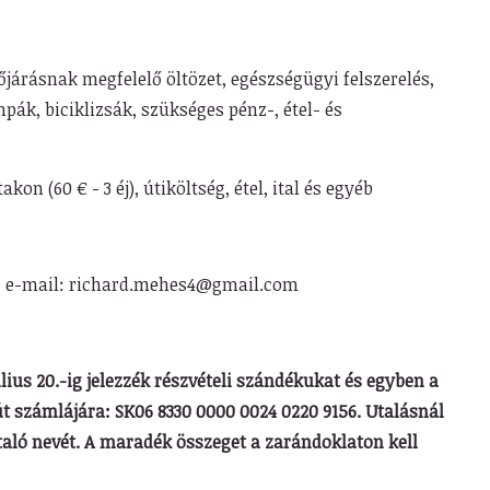
járásnak megfelelő öltözet, egészségügyi felszerelés,
pák, biciklizsák, szükséges pénz-, étel- és
on (60 € - 3 éj), útiköltség, étel, ital és egyéb
564, e-mail: richard.mehes4@gmail.com
lius 20.-ig jelezzék részvételi szándékukat és egyben a
út számlájára: SK06 8330 0000 0024 0220 9156. Utalásnál
aló nevét. A maradék összeget a zarándoklaton kell