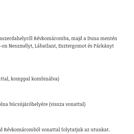
unaszerdahelyről Révkomáromba, majd a Duna mentén
-on Neszmélyt, Lábatlant, Esztergomot és Párkányt
attal, komppal kombinálva)
olna búcsújáróhelyére (vissza vonattal)
d Révkomáromból vonattal folytatjuk az utunkat.