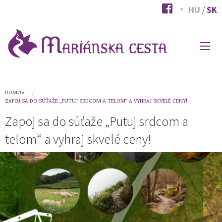
Skočiť
HU
SK
na
hlavný
obsah
HLAVNÉ
MENU
You
DOMOV
ZAPOJ SA DO SÚŤAŽE „PUTUJ SRDCOM A TELOM“ A VYHRAJ SKVELÉ CENY!
are
Zapoj sa do súťaže „Putuj srdcom a
here
telom“ a vyhraj skvelé ceny!