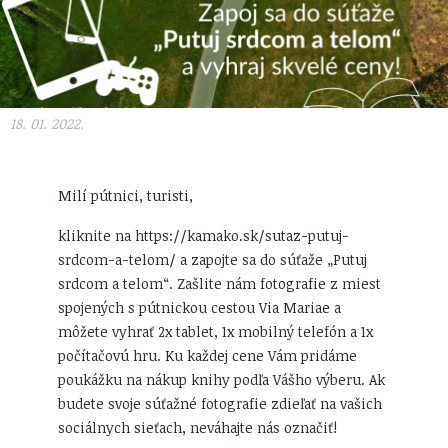
18. 01. 2022.
Milí pútnici, turisti,
kliknite na https://kamako.sk/sutaz-putuj-
srdcom-a-telom/ a zapojte sa do súťaže „Putuj
srdcom a telom“. Zašlite nám fotografie z miest
spojených s pútnickou cestou Via Mariae a
môžete vyhrať 2x tablet, 1x mobilný telefón a 1x
počítačovú hru. Ku každej cene Vám pridáme
poukážku na nákup knihy podľa Vášho výberu. Ak
budete svoje súťažné fotografie zdieľať na vašich
sociálnych sieťach, neváhajte nás označiť!